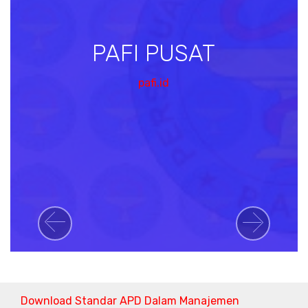
PAFI PUSAT
pafi.id
Previous
Next
Download Standar APD Dalam Manajemen