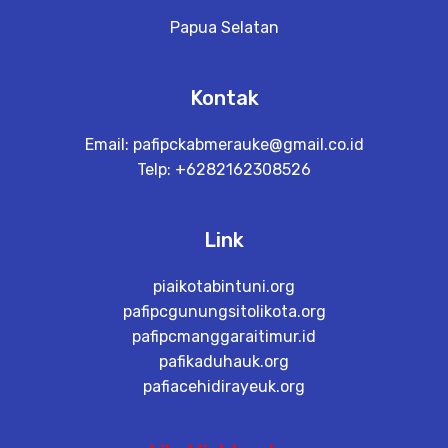
Papua Selatan
Kontak
Email:
pafipckabmerauke@gmail.co.id
Telp: +6282162308526
Link
piaikotabintuni.org
pafipcgunungsitolikota.org
pafipcmanggaraitimur.id
pafikaduhauk.org
pafiacehidirayeuk.org