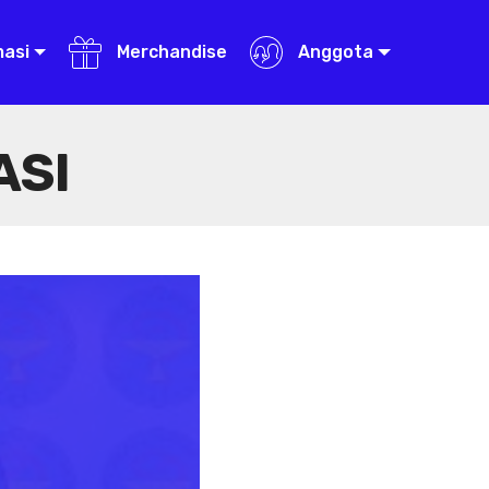
masi
Merchandise
Anggota
ASI