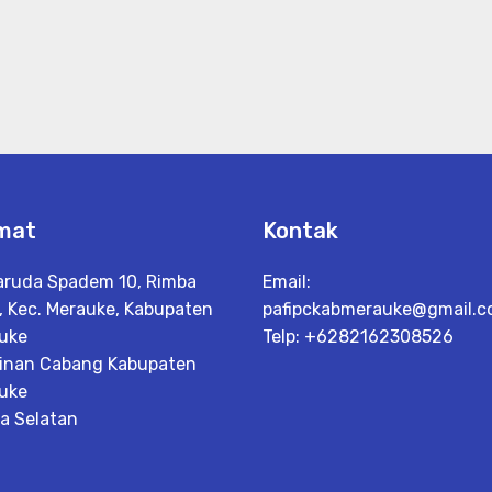
mat
Kontak
Garuda Spadem 10, Rimba
Email:
, Kec. Merauke, Kabupaten
pafipckabmerauke@gmail.co
uke
Telp: +6282162308526
inan Cabang Kabupaten
uke
a Selatan