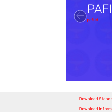
PAF
pafi.id
Previou
Download Stand
Download Informa