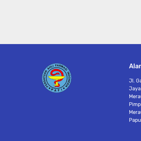
Ala
Jl. 
Jaya
Mera
Pimp
Mera
Papu