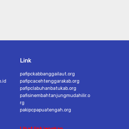
Link
pafipckabbanggailaut.org
.id
pafipcacehtenggarakab.org
pafipclabuhanbatukab.org
pafisinembahtanjungmudahilir.o
rg
pakipcpapuatengah.org
Lihat link lengkap