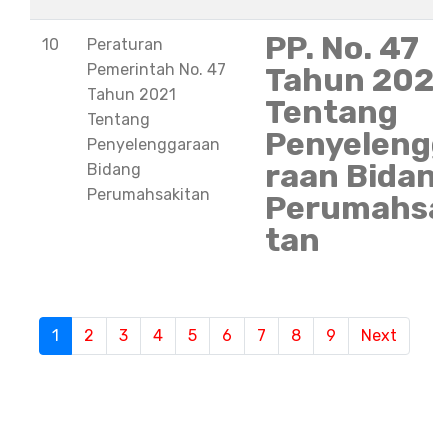
PP. No. 47
10
Peraturan
Pemerintah No. 47
Tahun 202
Tahun 2021
Tentang
Tentang
Penyeleng
Penyelenggaraan
raan Bidan
Bidang
Perumahsakitan
Perumahsa
tan
S
1
(current)
2
3
4
5
6
7
8
9
Next
e
m