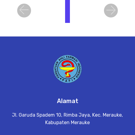
i
h
Previous
Next
a
t
D
e
t
a
il
Alamat
Jl. Garuda Spadem 10, Rimba Jaya, Kec. Merauke,
Kabupaten Merauke