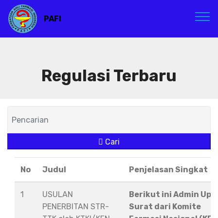
PAFI
Regulasi Terbaru
Cari
No
Judul
Penjelasan Singkat
1
USULAN
Berikut ini Admin Upl
PENERBITAN STR-
Surat dari Komite